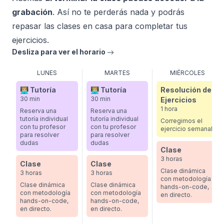
📱 Desarrolla un chat en tiempo real con
grabación
. Así no te perderás nada y podrás
⚙️ Serverless con Vercel y Faable
Websockets
repasar las clases en casa para completar tus
🌏 Sistemas de caché y CDN
💶 Integra una pasarela de pago con Next.js y
ejercicios.
Stripe
Desliza para ver el horario
LUNES
MARTES
MIÉRCOLES
👨🏼‍💻 Tutoría
👨🏼‍💻 Tutoría
Resolución de
30 min
30 min
Ejercicios
1 hora
Reserva una
Reserva una
tutoría individual
tutoría individual
Corregimos el
con tu profesor
con tu profesor
ejercicio semanal
para resolver
para resolver
dudas
dudas
Clase
3 horas
Clase
Clase
Clase dinámica
3 horas
3 horas
con metodología
Clase dinámica
Clase dinámica
hands-on-code,
con metodología
con metodología
en directo.
hands-on-code,
hands-on-code,
en directo.
en directo.