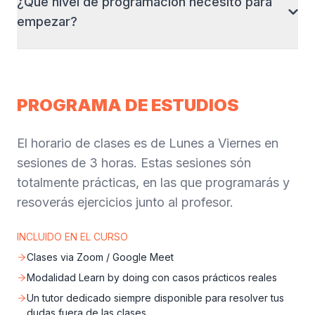
¿Que nivel de programación necesito para
profesores en vivo que imparten cada sesión a
paso en tu carrera y te ayudaremos en ese camino.
empezar?
través de Zoom. De esta manera, puedes
interactuar directamente con ellos, hacer preguntas
Antes de que inicie el curso, ofrecemos una semana
en tiempo real y recibir retroalimentación
de adaptación en la que te ayudamos a instalar todo
personalizada. Creemos que este enfoque, con
lo necesario y te enseñamos los conceptos básicos.
PROGRAMA DE ESTUDIOS
docentes disponibles para guiarte, es clave para tu
Así, cuando empiece el curso, ya tendrás una base
aprendizaje y éxito como programador.
sólida y estarás listo para seguir el ritmo sin
El horario de clases es de Lunes a Viernes en
problemas, sin importar tu nivel inicial.
sesiones de 3 horas. Estas sesiones són
totalmente prácticas, en las que programarás y
resoverás ejercicios junto al profesor.
INCLUIDO EN EL CURSO
Clases via Zoom / Google Meet
Modalidad Learn by doing con casos prácticos reales
Un tutor dedicado siempre disponible para resolver tus
dudas fuera de las clases.