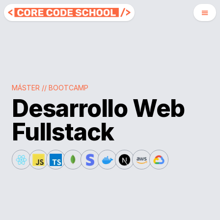
MÁSTER // BOOTCAMP
Desarrollo Web
Fullstack
React
Javascript
Typescript
MongoDB
Stripe
Docker
NextJS
Amazon Web Servic
Google Cloud